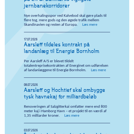
jernbanekorridorer
Nye overhalingsspor ved Kalvebod skal gøre plads til
flere tog, mere gods og den øgede trafik mellem
Skandinavien og resten af Europa.
Læs mere
17.07.2026
Aarsleff tildeles kontrakt på
landanlæg til Energiø Bornholm
Per Aarsleff A/S er blevet tildelt
totalentreprisekontrakten af Energinet om udførelsen
af landanlæggene til Energiø Bornholm.
Læs mere
08.07.2026
Aarsleff og Hochtief skal ombygge
tysk havnekaj for milliardbeløb
Renoveringen af Salzgitterkai omfatter mere end 800
meter kaj i Hamborg Havn – et projekt til en værdi af
1,35 milliarder kroner.
Læs mere
03.07.2026