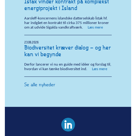
Ístak vinder kontrakt på komplekst
energiprojekt i Island
Aarsleff-koncernens islandske datterselskab Ístak hf.
har indgået en kontrakt til cirka 375 millioner kroner
om at udvide Sigalda vandkraftværk.
Læs mere
23.06.2026
Biodiversitet kræver dialog – og her
kan vi begynde
Derfor lancerer vi nu en guide med idéer og forslag til,
hvordan vi kan tænke biodiversitet ind.
Læs mere
Se alle nyheder