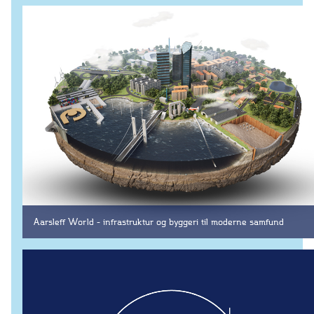
Energi
Vind
Kraftvarme
Fjernvarme
Gas
Byggeri
Nybyggeri
Renovering
Råhuse
Aarsleff World - infrastruktur og byggeri til moderne samfund
Byggeri med omtanke
Teknikentrepriser
Byggegrube
Pælefundering
Ankre