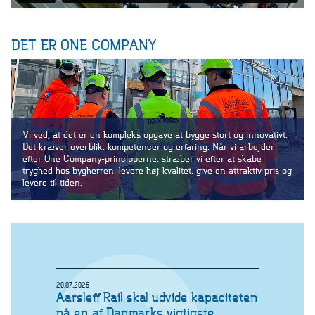
DET ER ONE COMPANY
Vi ved, at det er en kompleks opgave at bygge stort og innovativt.
Det kræver overblik, kompetencer og erfaring. Når vi arbejder
efter One Company-principperne, stræber vi efter at skabe
tryghed hos bygherren, levere høj kvalitet, give en attraktiv pris og
levere til tiden.
20.07.2026
Aarsleff Rail skal udvide kapaciteten
på en af Danmarks vigtigste