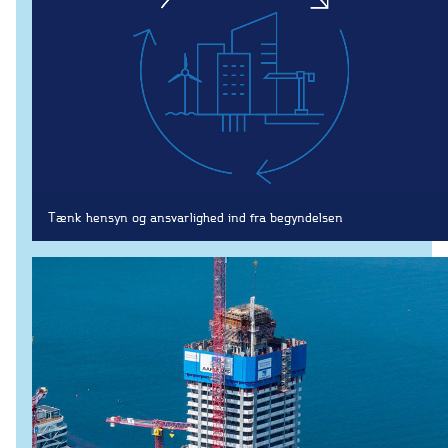
Grundvandssænkning
Byggemodning
Samarbejde
Projektudvikling
One Company
Entrepriseformer
Service og vedligehold
Tænk hensyn og ansvarlighed ind fra begyndelsen
Rammeaftaler
Partnering
Design & Engineering
Digitalt byggeri
+