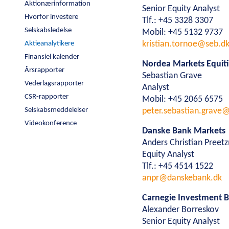
Aktionærinformation
Senior Equity Analyst
Selskabsledelse
Hvorfor investere
Tlf.: +45 3328 3307
Samarbejde
Aktieanalytikere
Selskabsledelse
Mobil: +45 5132 9737
Finansiel kalender
Projektudvikling
kristian.tornoe@seb.d
Aktieanalytikere
Årsrapporter
One Company
Finansiel kalender
Nordea Markets Equit
Vederlagsrapporter
Entrepriseformer
Årsrapporter
Sebastian Grave
CSR-rapporter
Vederlagsrapporter
Service og vedligehold
Analyst
Selskabsmeddelelser
CSR-rapporter
Rammeaftaler
Mobil: +45 2065 6575
Videokonference
Selskabsmeddelelser
peter.sebastian.grav
Partnering
Videokonference
Karriere
Design & Engineering
Danske Bank Markets
Leverandører
Karriere
Mangfoldighed
Ledige stillinger
Uopfordrede a
Digitalt byggeri
Anders Christian Pree
Presse
For leverandører
Bliv leverandør
Fakturering
Equity Analyst
Tlf.: +45 4514 1522
Presse
Logo
Billeder
anpr@danskebank.dk
Carnegie Investment 
Alexander Borreskov
Senior Equity Analyst