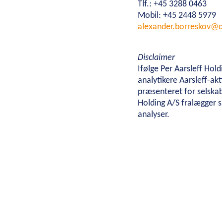
Tlf.: +45 3288 0463
Mobil: +45 2448 5979
alexander.borreskov@c
Disclaimer
Ifølge Per Aarsleff Ho
analytikere Aarsleff-akt
præsenteret for selska
Holding A/S fralægger s
analyser.