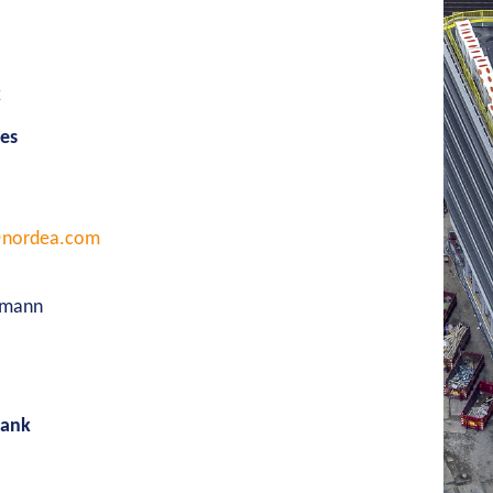
k
ies
e@nordea.com
nsøgninger
Studerende
Bliv praktikant
Om vores elev- og lærlin
tzmann
Bank