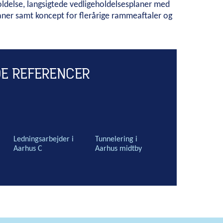
ldelse, langsigtede vedligeholdelsesplaner med
aner samt koncept for flerårige rammeaftaler og
E REFERENCER
Ledningsarbejder i
Tunnelering i
Aarhus C
Aarhus midtby