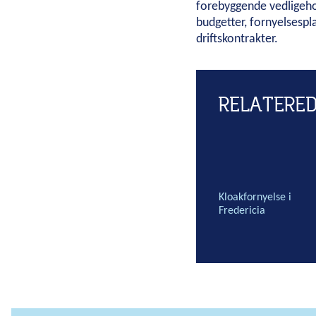
forebyggende vedligeho
budgetter, fornyelsespl
driftskontrakter.
RELATERED
Kloakfornyelse i
Fredericia