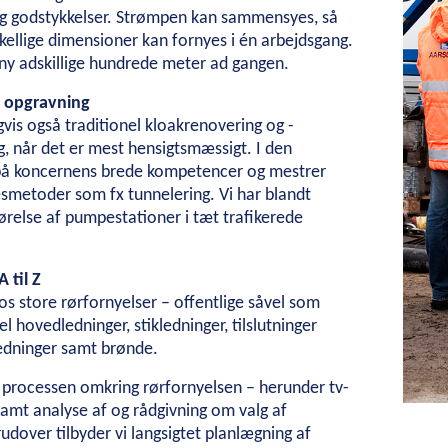
g godstykkelser. Strømpen kan sammensyes, så
ellige dimensioner kan fornyes i én arbejdsgang.
ny adskillige hundrede meter ad gangen.
l opgravning
gvis også traditionel kloakrenovering og -
, når det er mest hensigtsmæssigt. I den
 på koncernens brede kompetencer og mestrer
smetoder som fx tunnelering. Vi har blandt
ørelse af pumpestationer i tæt trafikerede
A til Z
 os store rørfornyelser – offentlige såvel som
l hovedledninger, stikledninger, tilslutninger
edninger samt brønde.
e processen omkring rørfornyelsen – herunder tv-
samt analyse af og rådgivning om valg af
dover tilbyder vi langsigtet planlægning af