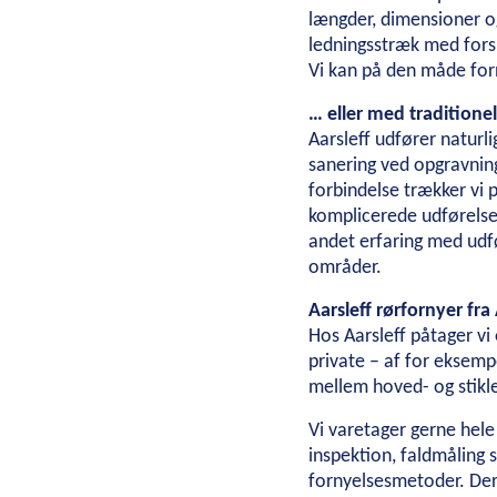
længder, dimensioner o
ledningsstræk med forsk
Vi kan på den måde for
… eller med traditione
Aarsleff udfører naturli
sanering ved opgravning
forbindelse trækker vi
komplicerede udførelse
andet erfaring med udf
områder.
Aarsleff rørfornyer fra 
Hos Aarsleff påtager vi
private – af for eksempe
mellem hoved- og stikl
Vi varetager gerne hel
inspektion, faldmåling 
fornyelsesmetoder. Deru