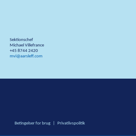
Sektionschef
Michael Villefrance
+45 8744 2420
mvi@aarsleff.com
Betingelser for brug
|
Privatlivspolitik