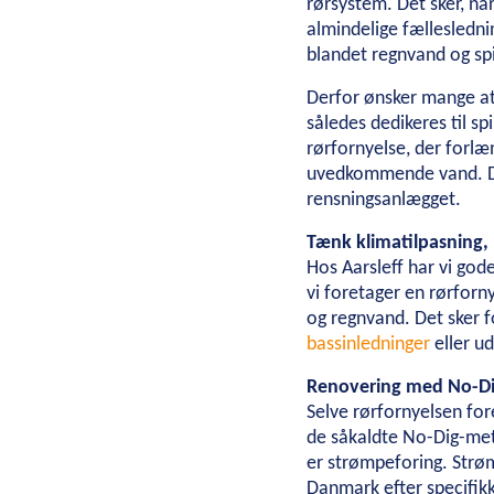
rørsystem. Det sker, n
Projektudvikling
One Company
Entrepriseformer
S
Referencer
almindelige fællesledni
Samarbejde
blandet regnvand og sp
Om Aarsleff
Om Aarsleff
Nyheder
Historie
Værdier
Bæredygtig
Projektudvikling
Kontakt
Derfor ønsker mange at
1947
1970’erne
1979
1980’erne
19
One Company
Investorer
således dedikeres til sp
rørfornyelse, der forlæn
Entrepriseformer
Karriere
Investor relations
Økonomiske nøgletal
Finansielle må
uvedkommende vand. D
Service og vedligehold
Leverandører
Karriere
Mangfoldighed
Ledige stillinger
Uopfordrede a
rensningsanlægget.
Rammeaftaler
Presse
For leverandører
Bliv leverandør
Fakturering
Tænk klimatilpasning, 
Partnering
Presse
Logo
Billeder
Hos Aarsleff har vi god
Design & Engineering
vi foretager en rørforn
Digitalt byggeri
og regnvand. Det sker 
bassinledninger
eller u
Renovering med No-D
Selve rørfornyelsen for
de såkaldte No-Dig-meto
er strømpeforing. Strøm
Danmark efter specifikke