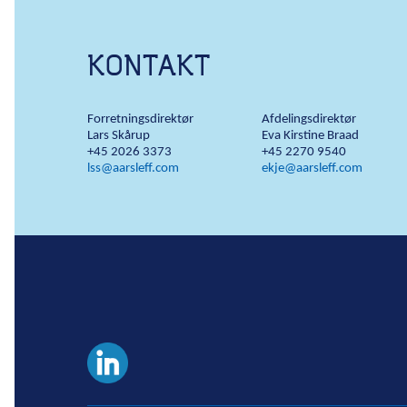
KONTAKT
Forretningsdirektør
Afdelingsdirektør
Lars Skårup
Eva Kirstine Braad
+45 2026 3373
+45 2270 9540
lss@aarsleff.com
ekje@aarsleff.com