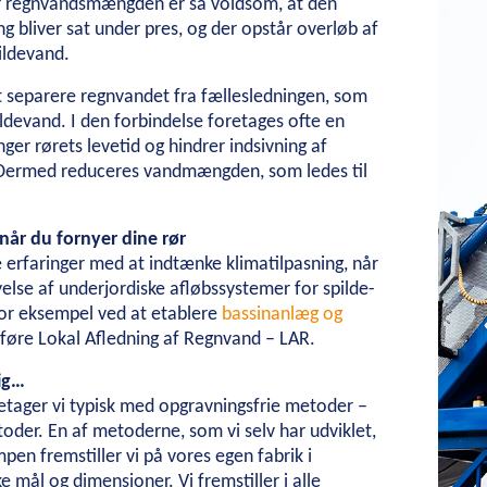
år regnvandsmængden er så voldsom, at den
ervice og vedligehold
Rammeaftaler
Partnering
Design & Engine
ng bliver sat under pres, og der opstår overløb af
ildevand.
hed
Arbejdsmiljø
Kvalitetsstyring
Miljøledelse
Samfundsansvar
Di
 separere regnvandet fra fællesledningen, som
84
1990’erne
1998
1999
2000
2003
2013
2018
ildevand. I den forbindelse foretages ofte en
ger rørets levetid og hindrer indsivning af
l
Aktionærinformation
Hvorfor investere
Selskabsledelse
Aktieana
ermed reduceres vandmængden, som ledes til
nsøgninger
Studerende
Bliv praktikant
Om vores elev- og lærlin
når du fornyer dine rør
e erfaringer med at indtænke klimatilpasning, når
yelse af underjordiske afløbssystemer for spilde-
for eksempel ved at etablere
bassinanlæg og
dføre Lokal Afledning af Regnvand – LAR.
ig…
etager vi typisk med opgravningsfrie metoder –
der. En af metoderne, som vi selv har udviklet,
pen fremstiller vi på vores egen fabrik i
 mål og dimensioner. Vi fremstiller i alle