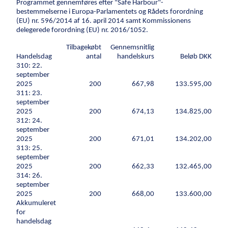
bestyrelse
Klimatilpasning
Programmet gennemføres efter "Safe Harbour"-
Miljøledelse
bestemmelserne i Europa-Parlamentets og Rådets forordning
One Company-
Samfundsansvar
(EU) nr. 596/2014 af 16. april 2014 samt Kommissionens
Kloak
samarbejde
delegerede forordning (EU) nr. 2016/1052.
Direktion og bestyrelse
Bassinanlæg
Anlæg & Byggeri
One Company-samarbejde
Tilbagekøbt
Gennemsnitlig
Kystsikring
Handelsdag
antal
handelskurs
Beløb DKK
Anlæg & Byggeri
Rørteknik
310: 22.
Miljø
Rørteknik
september
Fundering
2025
200
667,98
133.595,00
Fundering
Materiel Anlæg &
Kloak
311: 23.
Byggeri
september
Materiel Anlæg & Byggeri
Bassinanlæg
2025
200
674,13
134.825,00
Medarbejderaktier
Medarbejderaktier
312: 24.
Renseanlæg
september
Innovationsplatform
Jorddepoter
Innovationsplatform
2025
200
671,01
134.202,00
313: 25.
Kontakt
Byrum
september
Investorer
Affaldshåndtering
2025
200
662,33
132.465,00
314: 26.
Karriere
Investor relations
Økonomiske nøgletal
Finansielle må
Kloakrenovering
september
Leverandører
Karriere
Mangfoldighed
Ledige stillinger
Uopfordrede a
Faldstammer
2025
200
668,00
133.600,00
Akkumuleret
Presse
For leverandører
Bliv leverandør
Fakturering
Ventilationskanaler
for
Presse
Logo
Billeder
Tv-inspektion
handelsdag