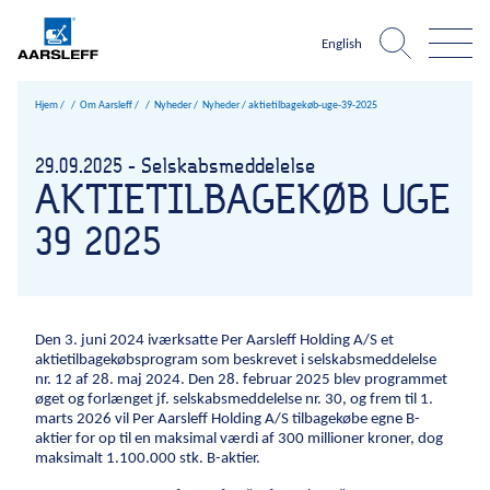
English
Hjem
Om Aarsleff
Nyheder
Nyheder /
aktietilbagekøb-uge-39-2025
Aarsleff world
Om Aarsleff
Infrastruktur
Hvad er
29.09.2025 - Selskabsmeddelelse
Havnen
Villakvarteret
AKTIETILBAGEKØB UGE
Kompetencer
Nyheder
One
Veje og trafikanlæg
Infrastruktur
Byggegrube niveau 3
Spunsvægge niveau 3
Klimatilpasning
Kabelarbejde nive
Miljø
Jorda
Referencer
Historie
39 2025
Company?
Havne og vandbygning
Veje og trafikanlæg
Havne og vandbygning
Kloak
Bassinanlæg
Kable
K
Om Aarsleff
Værdier
Kabler
Om Aarsleff
Lufthavnsanlæg
Bæredygtighed
Nyheder
Jernbaner
Arbejdsmiljø
Den 3. juni 2024 iværksatte Per Aarsleff Holding A/S et
Historie
Mining
aktietilbagekøbsprogram som beskrevet i selskabsmeddelelse
Kvalitetsstyring
Værdier
1947
1970’erne
1979
1980’erne
1984
1990’erne
1998
1999
nr. 12 af 28. maj 2024. Den 28. februar 2025 blev programmet
Drikkevand
Miljøledelse
øget og forlænget jf. selskabsmeddelelse nr. 30, og frem til 1.
Bæredygtighed
Geoteknisk undersøgelse
marts 2026 vil Per Aarsleff Holding A/S tilbagekøbe egne B-
Arbejdsmiljø
aktier for op til en maksimal værdi af 300 millioner kroner, dog
Samfundsansvar
Sportsanlæg
maksimalt 1.100.000 stk. B-aktier.
Kvalitetsstyring
Direktion og