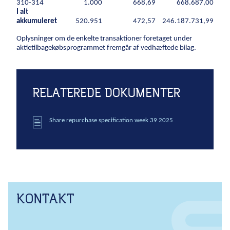
310-314
1.000
668,69
668.687,00
I alt
Energi
akkumuleret
520.951
472,57
246.187.731,99
Vind
Oplysninger om de enkelte transaktioner foretaget under
aktietilbagekøbsprogrammet fremgår af vedhæftede bilag.
Kraftvarme
Fjernvarme
Gas
RELATEREDE DOKUMENTER
Byggeri
Share repurchase specification week 39 2025
Nybyggeri
Renovering
Råhuse
Byggeri med omtanke
Teknikentrepriser
Byggegrube
KONTAKT
Pælefundering
Ankre