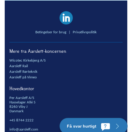
Grundvandssænkning
Byggemodning
Samarbejde
Betingelser for brug
|
Privatlivspolitik
Projektudvikling
One Company
Mere fra Aarsleff-koncernen
Entrepriseformer
Wicotec Kirkebjerg A/S
Service og vedligehold
Aarsleff Rail
Rammeaftaler
Aarsleff Rørteknik
Partnering
Aarsleff på Vimeo
Design & Engineering
Hovedkontor
Digitalt byggeri
Per Aarsleff A/S
Hasselager Allé 5
8260 Viby J
Danmark
+45 8744 2222
Få svar hurtigt
info@aarsleff.com