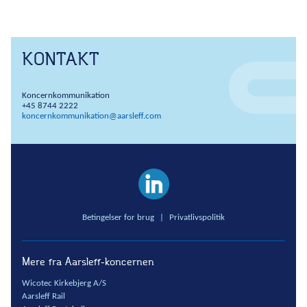
KONTAKT
Koncernkommunikation
+45 8744 2222
koncernkommunikation@aarsleff.com
Betingelser for brug
|
Privatlivspolitik
Mere fra Aarsleff-koncernen
Wicotec Kirkebjerg A/S
Aarsleff Rail