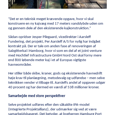
Energi
Vind
”Det er en teknisk meget krævende opgave, hvor vi skal
konstruere en ny kajvæg med 17 meters vanddybde uden om
Kraftvarme
og gennem dele af den eksisterende kajkonstruktion.”
Fjernvarme
Sådan opridser Jesper Pilegaard, vicedirektør i Aarsleff
Gas
Fundering, det projekt, Per Aarsleff A/S for nylig har indgået
kontrakt på. Der er tale om anden fase af renoveringen af
Byggeri
Salzgitterkai i Hamborg, hvor vi som en del af et joint venture
med Hochtief Infrastructure GmbH Nord Ost skal forny mere
end 800 løbende meter kaj i et af Europas vigtigste
Nybyggeri
havneområder.
Renovering
Her stiller både skibe, kraner, gods og eksisterende havnedrift
Råhuse
høje krav til planlægning, metodevalg og udførelse – men selve
Byggeri med omtanke
teknikken vender vi tilbage til. Aarsleffs andel af opgaven udgør
40 procent og har dermed en værdi af 538 millioner kroner.
Teknikentrepriser
Samarbejde med store perspektiver
Byggegrube
Pælefundering
Selve projektet udføres efter den såkaldte IPA-model
(Integrierte Projektallianz), der udmærker sig ved at være
Ankre
samarbejdsbaseret. Det betyder, at bygherren Hamburg Port