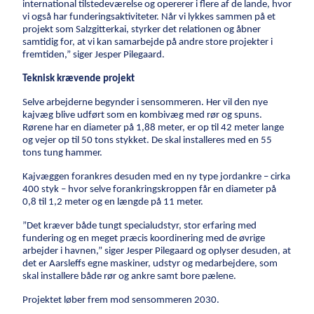
international tilstedeværelse og opererer i flere af de lande, hvor
vi også har funderingsaktiviteter. Når vi lykkes sammen på et
projekt som Salzgitterkai, styrker det relationen og åbner
samtidig for, at vi kan samarbejde på andre store projekter i
fremtiden,” siger Jesper Pilegaard.
Teknisk krævende projekt
Selve arbejderne begynder i sensommeren. Her vil den nye
kajvæg blive udført som en kombivæg med rør og spuns.
Rørene har en diameter på 1,88 meter, er op til 42 meter lange
og vejer op til 50 tons stykket. De skal installeres med en 55
tons tung hammer.
Kajvæggen forankres desuden med en ny type jordankre – cirka
400 styk – hvor selve forankringskroppen får en diameter på
0,8 til 1,2 meter og en længde på 11 meter.
”Det kræver både tungt specialudstyr, stor erfaring med
fundering og en meget præcis koordinering med de øvrige
arbejder i havnen,” siger Jesper Pilegaard og oplyser desuden, at
det er Aarsleffs egne maskiner, udstyr og medarbejdere, som
skal installere både rør og ankre samt bore pælene.
Projektet løber frem mod sensommeren 2030.