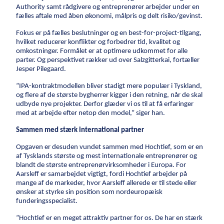
Grundvandssænkning
Authority samt rådgivere og entreprenører arbejder under en
fælles aftale med åben økonomi, målpris og delt risiko/gevinst.
Byggemodning
Fokus er på fælles beslutninger og en best-for-project-tilgang,
hvilket reducerer konflikter og forbedrer tid, kvalitet og
Samarbejde
omkostninger. Formålet er at optimere udkommet for alle
parter. Og perspektivet rækker ud over Salzgitterkai, fortæller
Projektudvikling
Jesper Pilegaard.
One Company
”IPA-kontraktmodellen bliver stadigt mere populær i Tyskland,
Entrepriseformer
og flere af de største bygherrer kigger i den retning, når de skal
Service og vedligehold
udbyde nye projekter. Derfor glæder vi os til at få erfaringer
med at arbejde efter netop den model,” siger han.
Rammeaftaler
Sammen med stærk international partner
Partnering
Design & Engineering
Opgaven er desuden vundet sammen med Hochtief, som er en
af Tysklands største og mest internationale entreprenører og
Digitalt byggeri
blandt de største entreprenørvirksomheder i Europa. For
Aarsleff er samarbejdet vigtigt, fordi Hochtief arbejder på
mange af de markeder, hvor Aarsleff allerede er til stede eller
ønsker at styrke sin position som nordeuropæisk
funderingsspecialist.
”Hochtief er en meget attraktiv partner for os. De har en stærk