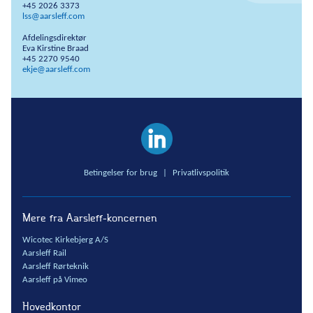
+45 2026 3373
lss@aarsleff.com
Afdelingsdirektør
Eva Kirstine Braad
+45 2270 9540
ekje@aarsleff.com
Betingelser for brug
|
Privatlivspolitik
Mere fra Aarsleff-koncernen
Wicotec Kirkebjerg A/S
Aarsleff Rail
Aarsleff Rørteknik
Aarsleff på Vimeo
Hovedkontor