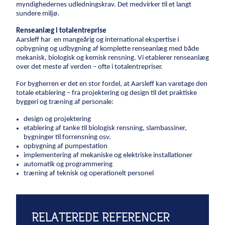
myndighedernes udledningskrav. Det medvirker til et langt
sundere miljø.
Energi
Renseanlæg i totalentreprise
Vind
Aarsleff har en mangeårig og international ekspertise i
opbygning og udbygning af komplette renseanlæg med både
Kraftvarme
mekanisk, biologisk og kemisk rensning. Vi etablerer renseanlæg
Fjernvarme
over det meste af verden – ofte i totalentrepriser.
Gas
For bygherren er det en stor fordel, at Aarsleff kan varetage den
totale etablering – fra projektering og design til det praktiske
Byggeri
byggeri og træning af personale:
Nybyggeri
design og projektering
etablering af tanke til biologisk rensning, slambassiner,
Renovering
bygninger til forrensning osv.
opbygning af pumpestation
Råhuse
implementering af mekaniske og elektriske installationer
Byggeri med omtanke
automatik og programmering
træning af teknisk og operationelt personel
Teknikentrepriser
Byggegrube
Pælefundering
RELATEREDE REFERENCER
Ankre