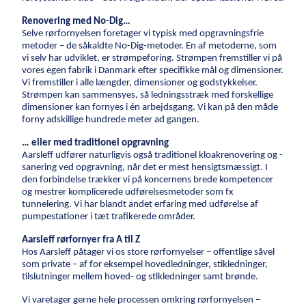
Energi
Renovering med No-Dig…
Selve rørfornyelsen foretager vi typisk med opgravningsfrie
metoder – de såkaldte No-Dig-metoder. En af metoderne, som
Vind
vi selv har udviklet, er strømpeforing. Strømpen fremstiller vi på
Kraftvarme
vores egen fabrik i Danmark efter specifikke mål og dimensioner.
Vi fremstiller i alle længder, dimensioner og godstykkelser.
Fjernvarme
Strømpen kan sammensyes, så ledningsstræk med forskellige
Gas
dimensioner kan fornyes i én arbejdsgang. Vi kan på den måde
forny adskillige hundrede meter ad gangen.
Byggeri
… eller med traditionel opgravning
Aarsleff udfører naturligvis også traditionel kloakrenovering og -
Nybyggeri
sanering ved opgravning, når det er mest hensigtsmæssigt. I
den forbindelse trækker vi på koncernens brede kompetencer
Renovering
og mestrer komplicerede udførelsesmetoder som fx
Råhuse
tunnelering. Vi har blandt andet erfaring med udførelse af
pumpestationer i tæt trafikerede områder.
Byggeri med omtanke
Teknikentrepriser
Aarsleff rørfornyer fra A til Z
Hos Aarsleff påtager vi os store rørfornyelser – offentlige såvel
Byggegrube
som private – af for eksempel hovedledninger, stikledninger,
Pælefundering
tilslutninger mellem hoved- og stikledninger samt brønde.
Ankre
Vi varetager gerne hele processen omkring rørfornyelsen –