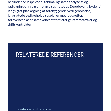
herunder tv-inspektion, faldmåling samt analyse af og
Grundvandssænkning
rådgivning om valg af fornyelsesmetoder. Derudover tilbyder vi
Byggemodning
langsigtet planlægning af forebyggende vedligeholdelse,
langsigtede vedligeholdelsesplaner med budgetter,
fornyelsesplaner samt koncept for flerårige rammeaftaler og
Samarbejde
driftskontrakter.
Projektudvikling
One Company
Entrepriseformer
Service og vedligehold
RELATEREDE REFERENCER
Rammeaftaler
Partnering
Design & Engineering
Digitalt byggeri
Kloakfornyelse i Fredericia